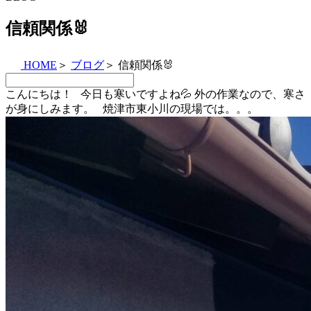
信頼関係🐰
HOME
＞
ブログ
＞
信頼関係🐰
こんにちは！ 今日も寒いですよね💦 外の作業なので、寒さ
が身にしみます。 焼津市東小川の現場では。。。